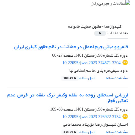
کلیدواژه‌ها =
قانون حمایت خانواده
تعداد مقالات:
6
قلمرو و مبانی جرم اهمال در حضانت در نظم حقوق کیفری ایران
دوره 25، شماره 98، زمستان 1401، صفحه
27-60
10.22095/jwss.2023.374571.3204
داود سیفی قره یتاق، قاسم اسلامی نیا
مشاهده مقاله
اصل مقاله
380.49 K
ارزیابی استحقاق زوجه به نفقه وکیفر ترک نفقه در فرض عدم
تمکین مُجاز
دوره 25، شماره 98، زمستان 1401، صفحه
83-109
10.22095/jwss.2023.376922.3134
احسان شهسوار، رضا حق پناه، محمد امامی
مشاهده مقاله
اصل مقاله
338.79 K