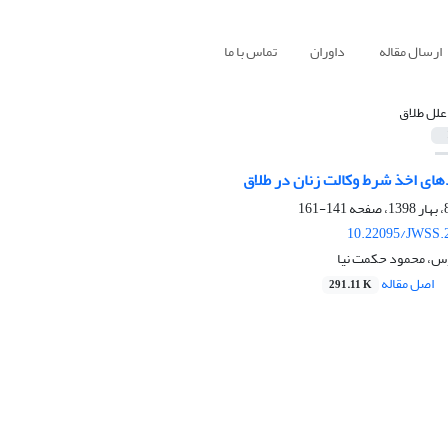
ارسال مقاله
داوران
تماس با ما
علل طلاق
دهای اخذ شرط وکالت زنان در طلاق
141-161
10.22095/JWSS.
س، محمود حکمت نیا
اصل مقاله
291.11 K