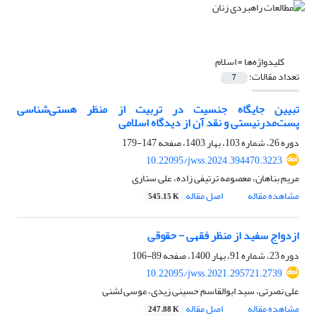
کلیدواژه‌ها =
اسلام
تعداد مقالات:
7
تبیین جایگاه جنسیت در تربیت از منظر هستی‌شناسی
پست‌مدرنیستی و نقد آن از دیدگاه اسلامی
دوره 26، شماره 103، بهار 1403، صفحه
147-179
10.22095/jwss.2024.394470.3223
مریم بناهان، معصومه ترتیفی زاده، علی ستاری
مشاهده مقاله
اصل مقاله
545.15 K
ازدواج سفید از منظر فقهی - حقوقی
دوره 23، شماره 91، بهار 1400، صفحه
89-106
10.22095/jwss.2021.295721.2739
علی نصرتی، سید ابوالقاسم حسینی زیدی، موسی لشنی
مشاهده مقاله
اصل مقاله
247.88 K