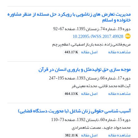
مدیریت تعارض های زناشویی با رویکرد حل مسئله از منظر مشاوره
خانواده و اسلام
دوره 19، شماره 74، زمستان 1395، صفحه
67-92
10.22095/JWSS.2017.49928
مریم فاتحی زاده، نجمه بارباز اصفهانی، اعظم پرچم
مشاهده مقاله
اصل مقاله
443.17 K
موجه سازی حق تولیدمثل و باروری انسان در قرآن
دوره 17، شماره 66، زمستان 1393، صفحه
195-247
آیت الله محمد قائنی، محدثه معینی فر
مشاهده مقاله
اصل مقاله
464.13 K
آسیب شناسی حقوقی زنان شاغل (با محوریت دستگاه قضایی)
دوره 15، شماره 60، تابستان 1392، صفحه
73-110
محمدجواد جاوید، عصمت شاهمرادی
مشاهده مقاله
اصل مقاله
382.11 K