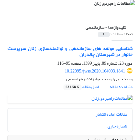
کلیدواژه‌ها =
سازماندهی
تعداد مقالات:
1
شناسایی مولفه های سازماندهی و توانمندسازی زنان سرپرست
خانوار در شهرستان چالدران
دوره 23، شماره 89، پاییز 1399، صفحه
95-116
10.22095/jwss.2020.164003.1841
وحید حاجی لو، حبیب ولیزاده، زهرا مقیمی
مشاهده مقاله
اصل مقاله
631.58 K
مقالات آماده انتشار
شماره جاری
شماره‌های پیشین نشریه