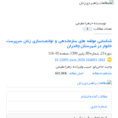
نویسنده =
زهرا مقیمی
تعداد مقالات:
1
شناسایی مولفه های سازماندهی و توانمندسازی زنان سرپرست
خانوار در شهرستان چالدران
دوره 23، شماره 89، پاییز 1399، صفحه
95-116
10.22095/jwss.2020.164003.1841
وحید حاجی لو، حبیب ولیزاده، زهرا مقیمی
مشاهده مقاله
اصل مقاله
631.58 K
مقالات آماده انتشار
شماره جاری
شماره‌های پیشین نشریه