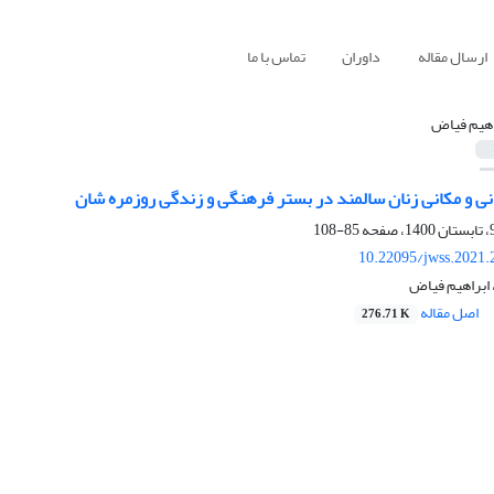
ارسال مقاله
داوران
تماس با ما
اهیم فیاض
انی و مکانی زنان سالمند در بستر فرهنگی و زندگی روزمره شان
85-108
10.22095/jwss.2021.
ابراهیم فیاض
اصل مقاله
276.71 K