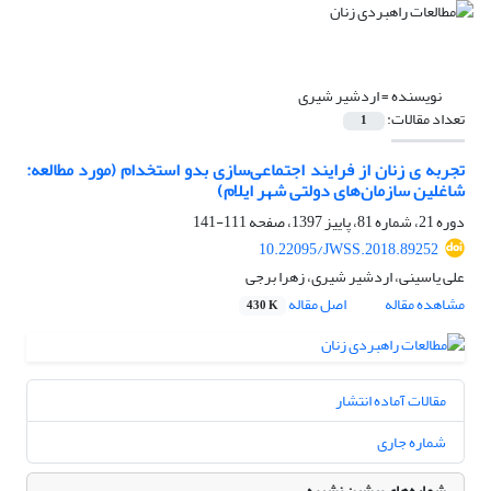
نویسنده =
اردشیر شیری
تعداد مقالات:
1
تجربه ی زنان از فرایند اجتماعی‌سازی بدو استخدام (مورد مطالعه:
شاغلین سازمان‌های دولتی شهر ایلام)
دوره 21، شماره 81، پاییز 1397، صفحه
111-141
10.22095/JWSS.2018.89252
علی یاسینی، اردشیر شیری، زهرا برجی
مشاهده مقاله
اصل مقاله
430 K
مقالات آماده انتشار
شماره جاری
شماره‌های پیشین نشریه