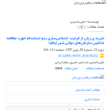
نویسنده =
علی یاسینی
تعداد مقالات:
1
تجربه ی زنان از فرایند اجتماعی‌سازی بدو استخدام (مورد مطالعه:
شاغلین سازمان‌های دولتی شهر ایلام)
دوره 21، شماره 81، پاییز 1397، صفحه
111-141
10.22095/JWSS.2018.89252
علی یاسینی، اردشیر شیری، زهرا برجی
مشاهده مقاله
اصل مقاله
430 K
مقالات آماده انتشار
شماره جاری
شماره‌های پیشین نشریه