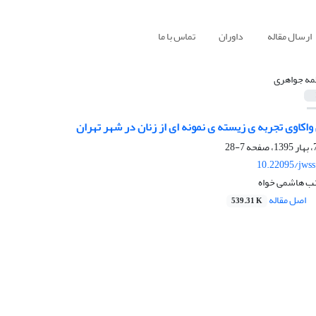
ارسال مقاله
داوران
تماس با ما
مه جواهری
واکاوی تجربه ی زیسته ی نمونه ای از زنان در شهر تهران
7-28
10.22095/jwss
نب هاشمی خواه
اصل مقاله
539.31 K