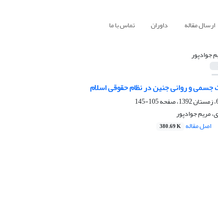
ارسال مقاله
داوران
تماس با ما
م جوادپور
ت جسمی و روانی جنین در نظام حقوقی اسلام
105-145
 مریم جوادپور
اصل مقاله
380.69 K